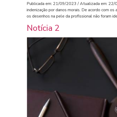
Publicada em: 21/09/2023 / Atualizada em: 22/0
indenização por danos morais. De acordo com os a
os desenhos na pele da profissional não foram ide
Notícia 2