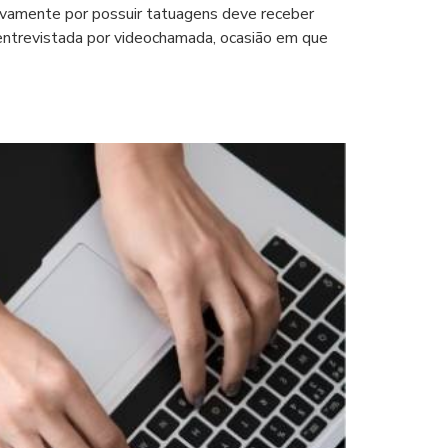
vamente por possuir tatuagens deve receber
o entrevistada por videochamada, ocasião em que