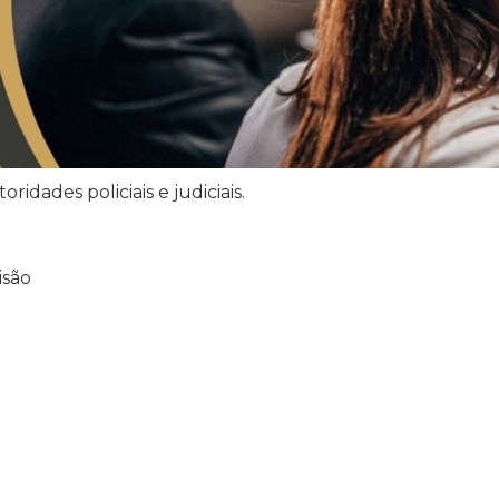
dades policiais e judiciais.
l
isão